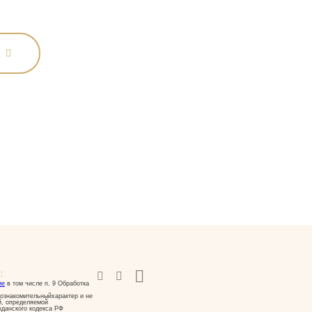
ие
в том числе п. 9 Обработка
ознакомительныйхарактер и не
й, определяемой
жданского кодекса РФ