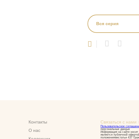
Вся серия
Контакты
Связаться с нами
Пользовательское соглашен
персональных данных
О нас
Информация на сайте носит 
является публичной оферто
положениямистатьи 437 Гра
Коллекции