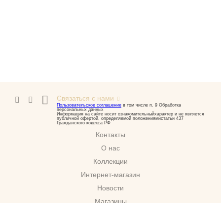
Связаться с нами
Пользовательское соглашение
в том числе п. 9 Обработка
персональных данных
Информация на сайте носит ознакомительныйхарактер и не является
публичной офертой, определяемой положениямистатьи 437
Гражданского кодекса РФ
Контакты
О нас
Коллекции
Интернет-магазин
Новости
Магазины
Скачать