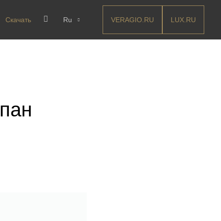
VERAGIO.RU
LUX.RU
Скачать
Ru
пан