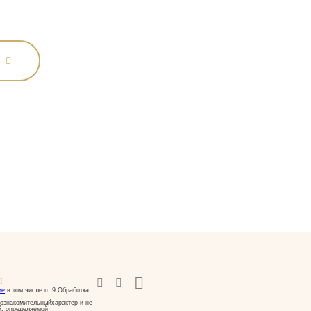
ие
в том числе п. 9 Обработка
ознакомительныйхарактер и не
й, определяемой