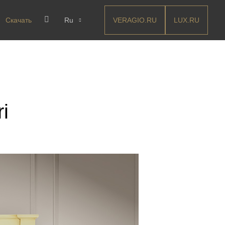
VERAGIO.RU
LUX.RU
Скачать
Ru
i