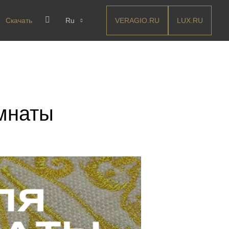
VERAGIO.RU
LUX.RU
Скачать
Ru
омнаты