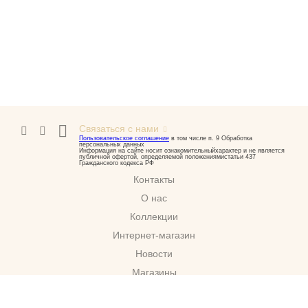
Связаться с нами
Пользовательское соглашение
в том числе п. 9 Обработка
персональных данных
Информация на сайте носит ознакомительныйхарактер и не является
публичной офертой, определяемой положениямистатьи 437
Гражданского кодекса РФ
Контакты
О нас
Коллекции
Интернет-магазин
Новости
Магазины
Скачать