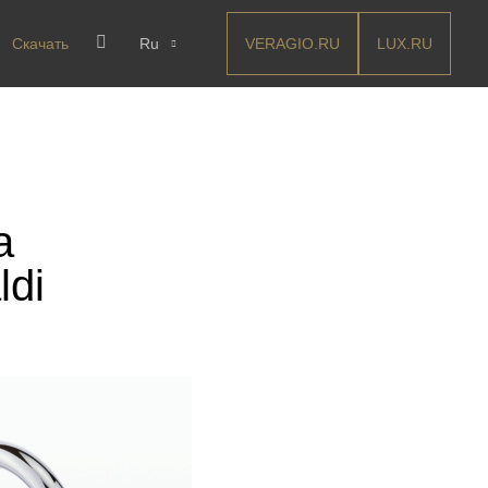
VERAGIO.RU
LUX.RU
Скачать
Ru
а
ldi