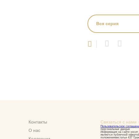
Вся серия
Контакты
Связаться с нами
Пользовательское соглашен
персональных данных
О нас
Информация на сайте носит 
является публичной оферто
положениямистатьи 437 Гра
Коллекции