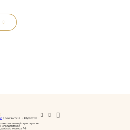
ие
в том числе п. 9 Обработка
ознакомительныйхарактер и не
й, определяемой
жданского кодекса РФ